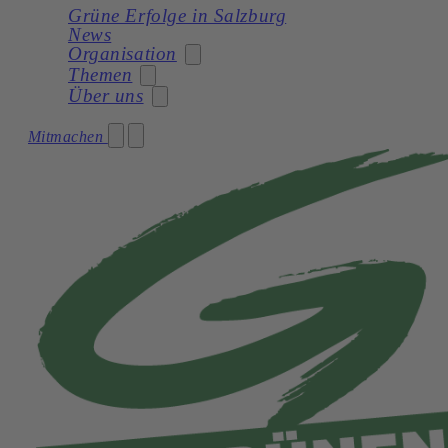
Grüne Erfolge in Salzburg
News
Organisation
Themen
Über uns
Stadträtin
Mitmachen
Soziales
Gemeinderat
Unser Programm
Planung
Gemeinderatswahl 2024 – Unser Team
Unsere Statuten
Frauen
Geschichte
Verkehr und Mobilität
Kultur
Natur und Umwelt
Demokratie