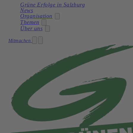
Grüne Erfolge in Salzburg
News
Organisation
Themen
Über uns
Stadträtin
Mitmachen
Soziales
Gemeinderat
Unser Programm
Planung
Gemeinderatswahl 2024 – Unser Team
Unsere Statuten
Frauen
Geschichte
Verkehr und Mobilität
Kultur
Natur und Umwelt
Demokratie