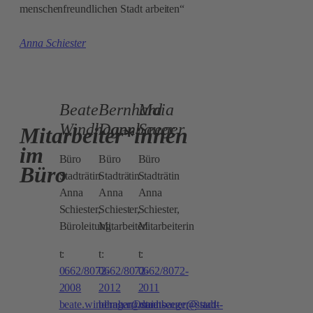
menschenfreundlichen Stadt arbeiten“
Anna Schiester
Beate
Bernhard
Maia
Windhager
Dannbauer
Seeger
Mitarbeiter*innen
im
Büro
Büro
Büro
Büro
Stadträtin
Stadträtin
Stadträtin
Anna
Anna
Anna
Schiester,
Schiester,
Schiester,
Büroleitung
Mitarbeiter
Mitarbeiterin
t:
t:
t:
0662/8072-
0662/8072-
0662/8072-
2008
2012
2011
beate.windhager@stadt-
bernhard.dannbauer@stadt-
maia.seeger@stadt-