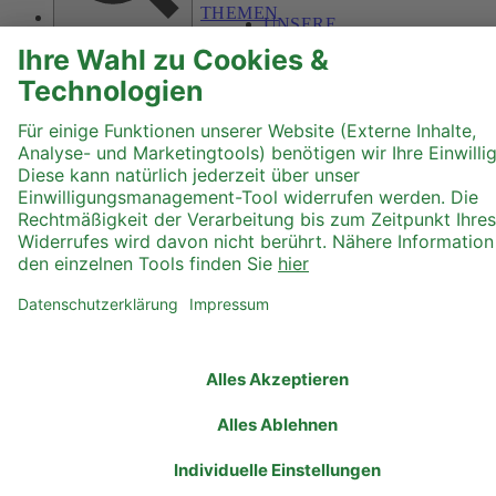
THEMEN
UNSERE
Text größer
STATUTEN
ORGANISATION
MITMACHEN
KONTAKT
Hoher Kontrast
Graustufen