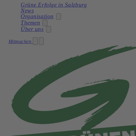
Grüne Erfolge in Salzburg
News
Organisation
Themen
Über uns
Stadträtin
Mitmachen
Soziales
Gemeinderat
Unser Programm
Planung
Gemeinderatswahl 2024 – Unser Team
Unsere Statuten
Frauen
Geschichte
Verkehr und Mobilität
Kultur
Natur und Umwelt
Demokratie