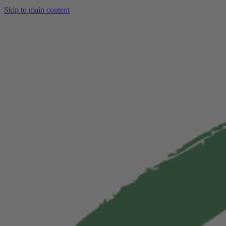
Skip to main content