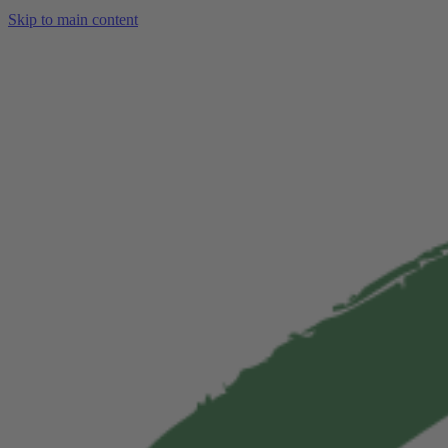
Skip to main content