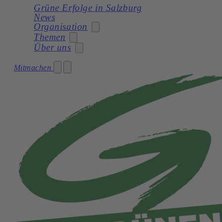
Grüne Erfolge in Salzburg
News
Organisation
Themen
Über uns
Stadträtin
Mitmachen
Soziales
Gemeinderat
Unser Programm
Planung
Gemeinderatswahl 2024 – Unser Team
Unsere Statuten
Frauen
Geschichte
Verkehr und Mobilität
Kultur
Natur und Umwelt
Demokratie