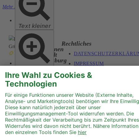
Mehr Laden
Text kleiner
Die
Rechtliches
Grünen
DATENSCHUTZERKLÄRU
Stadt
Salzburg
IMPRESSUM
Text größer
THEMEN
UNSERE
STATUTEN
ORGANISATION
MITMACHEN
KONTAKT
Hoher Kontrast