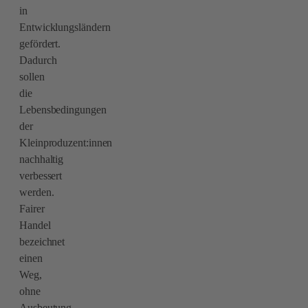
in
Entwicklungsländern
gefördert.
Dadurch
sollen
die
Lebensbedingungen
der
Kleinproduzent:innen
nachhaltig
verbessert
werden.
Fairer
Handel
bezeichnet
einen
Weg,
ohne
Ausbeutung