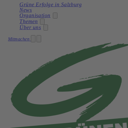
Grüne Erfolge in Salzburg
News
Organisation
Themen
Über uns
Stadträtin
Mitmachen
Soziales
Gemeinderat
Unser Programm
Planung
Gemeinderatswahl 2024 – Unser Team
Unsere Statuten
Frauen
Geschichte
Verkehr und Mobilität
Kultur
Natur und Umwelt
Demokratie