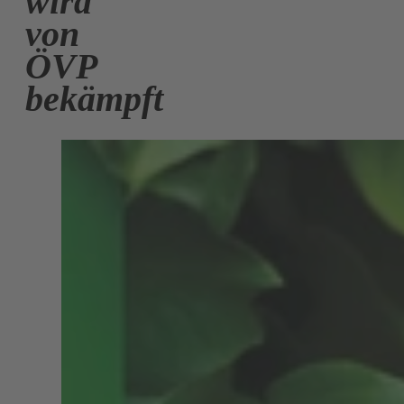
wird
von
ÖVP
bekämpft