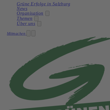
Grüne Erfolge in Salzburg
News
Organisation
Themen
Über uns
Stadträtin
Mitmachen
Soziales
Gemeinderat
Unser Programm
Planung
Gemeinderatswahl 2024 – Unser Team
Unsere Statuten
Frauen
Geschichte
Verkehr und Mobilität
Kultur
Natur und Umwelt
Demokratie