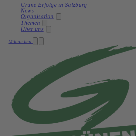
Grüne Erfolge in Salzburg
News
Organisation
Themen
Über uns
Stadträtin
Mitmachen
Soziales
Gemeinderat
Unser Programm
Planung
Gemeinderatswahl 2024 – Unser Team
Unsere Statuten
Frauen
Geschichte
Verkehr und Mobilität
Kultur
Natur und Umwelt
Demokratie