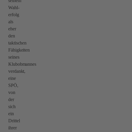
seinem
Wahl-
erfolg
als
eher
den
taktischen
Fähigkeiten
seines
Klubobmannes
verdankt,
eine
SPÖ,
von
der
sich
ein
Drittel
ihrer