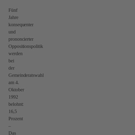
Fünf
Jahre
konsequenter
und
prononcierter
Oppositionspolitik
werden
bei
der
Gemeinderatswahl
am 4.
Oktober
1992
belohnt:
16,5
Prozent
–
Das