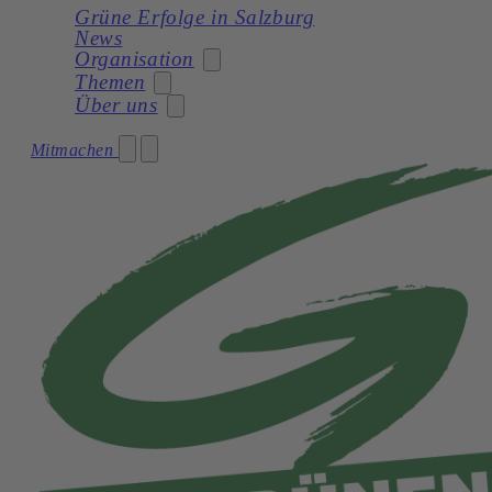
Grüne Erfolge in Salzburg
News
Organisation
Themen
Über uns
Stadträtin
Mitmachen
Soziales
Gemeinderat
Unser Programm
Planung
Gemeinderatswahl 2024 – Unser Team
Unsere Statuten
Frauen
Geschichte
Verkehr und Mobilität
Kultur
Natur und Umwelt
Demokratie