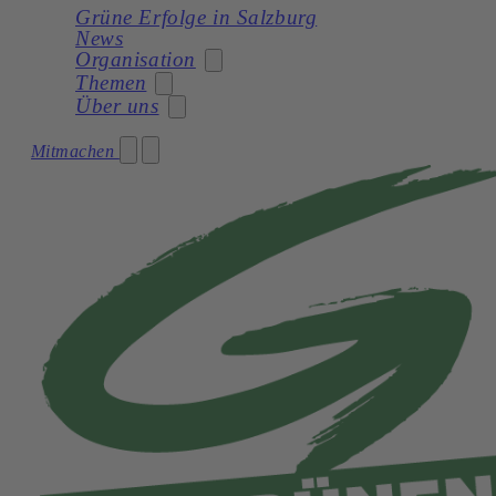
Grüne Erfolge in Salzburg
News
Organisation
Themen
Über uns
Stadträtin
Mitmachen
Soziales
Gemeinderat
Unser Programm
Planung
Gemeinderatswahl 2024 – Unser Team
Unsere Statuten
Frauen
Geschichte
Verkehr und Mobilität
Kultur
Natur und Umwelt
Demokratie