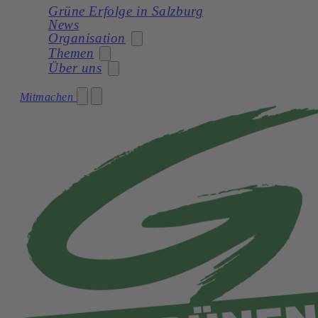
Grüne Erfolge in Salzburg
News
Organisation
Themen
Über uns
Stadträtin
Mitmachen
Soziales
Gemeinderat
Unser Programm
Planung
Gemeinderatswahl 2024 – Unser Team
Unsere Statuten
Frauen
Geschichte
Verkehr und Mobilität
Kultur
Natur und Umwelt
Demokratie