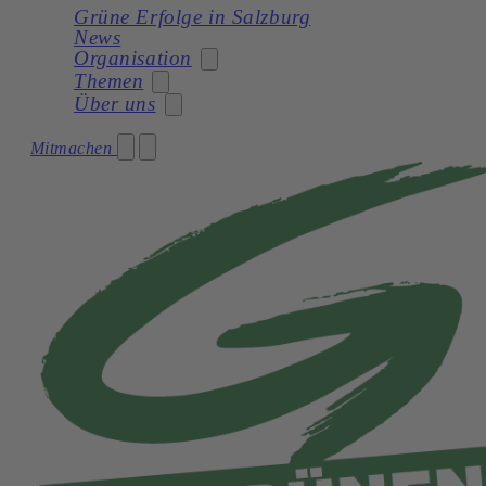
Grüne Erfolge in Salzburg
News
Organisation
Themen
Über uns
Stadträtin
Mitmachen
Soziales
Gemeinderat
Unser Programm
Planung
Gemeinderatswahl 2024 – Unser Team
Unsere Statuten
Frauen
Geschichte
Verkehr und Mobilität
Kultur
Natur und Umwelt
Demokratie