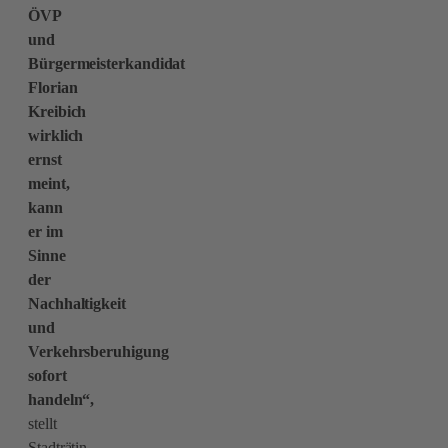
ÖVP
und
Bürgermeisterkandidat
Florian
Kreibich
wirklich
ernst
meint,
kann
er im
Sinne
der
Nachhaltigkeit
und
Verkehrsberuhigung
sofort
handeln“,
stellt
Stadträtin