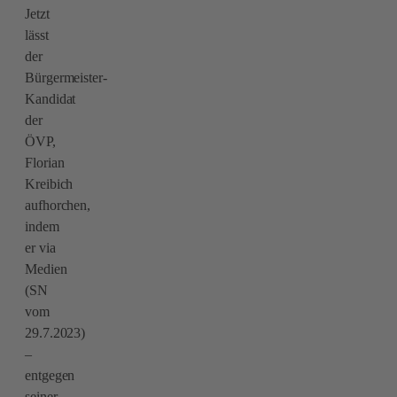
Jetzt
lässt
der
Bürgermeister-
Kandidat
der
ÖVP,
Florian
Kreibich
aufhorchen,
indem
er via
Medien
(SN
vom
29.7.2023)
–
entgegen
seiner