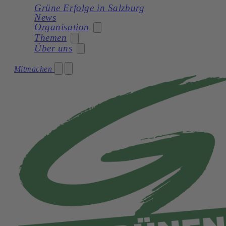
Grüne Erfolge in Salzburg
News
Organisation
Themen
Über uns
Stadträtin
Mitmachen
Soziales
Gemeinderat
Unser Programm
Planung
Gemeinderatswahl 2024 – Unser Team
Unsere Statuten
Frauen
Geschichte
Verkehr und Mobilität
Kultur
Natur und Umwelt
Demokratie