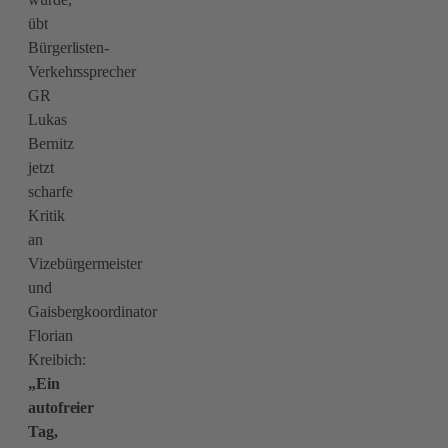
übt
Bürgerlisten-
Verkehrssprecher
GR
Lukas
Bernitz
jetzt
scharfe
Kritik
an
Vizebürgermeister
und
Gaisbergkoordinator
Florian
Kreibich:
„Ein
autofreier
Tag,