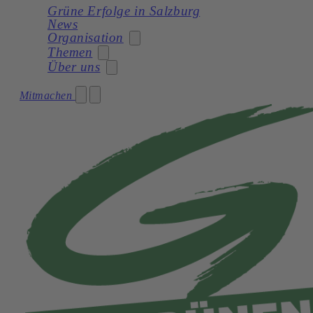
Grüne Erfolge in Salzburg
News
Organisation
Themen
Über uns
Stadträtin
Mitmachen
Soziales
Gemeinderat
Unser Programm
Planung
Gemeinderatswahl 2024 – Unser Team
Unsere Statuten
Frauen
Geschichte
Verkehr und Mobilität
Kultur
Natur und Umwelt
Demokratie