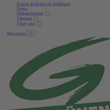
Grüne Erfolge in Salzburg
News
Organisation
Themen
Über uns
Stadträtin
Mitmachen
Soziales
Gemeinderat
Unser Programm
Planung
Gemeinderatswahl 2024 – Unser Team
Unsere Statuten
Frauen
Geschichte
Verkehr und Mobilität
Kultur
Natur und Umwelt
Demokratie