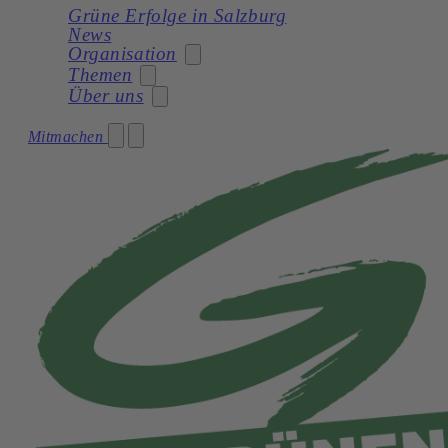
Grüne Erfolge in Salzburg
News
Organisation
Themen
Über uns
Stadträtin
Mitmachen
Soziales
Gemeinderat
Unser Programm
Planung
Gemeinderatswahl 2024 – Unser Team
Unsere Statuten
Frauen
Geschichte
Verkehr und Mobilität
Kultur
Natur und Umwelt
Demokratie