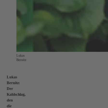
Lukas
Bernitz
Lukas
Bernitz:
Der
Kahlschlag,
den
die